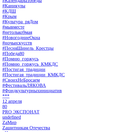
#КалендарьПобеды
#Каникулы
#КДШ
#Крым
#Культура_ряДом
#мывместе
#нетолько9мая
#НовогодниеОкна
#ночьискусств
#ПесняШинель_Крестцы
#Победа80
#Помню_горжусь
#Помню_горжусь_КМКДС
#Постигая_традиции
#Постигая_традиции_КМКДС
#СвоихНеБросаем
#ФестивальЛЯКОВА
#Фондкультурныхинициатив
***
12 апреля
80
PRO ЭКСПОНАТ
undefined
ZaМир
Zащитникам Отечества