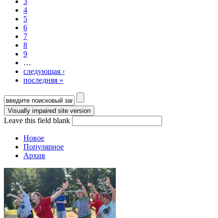
3
4
5
6
7
8
9
…
следующая ›
последняя »
Форма поиска
Leave this field blank
Новое
Популярное
Архив