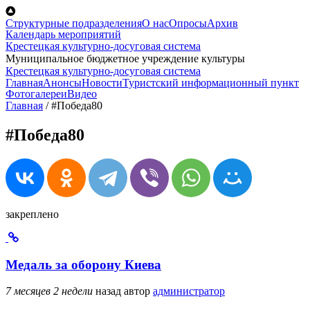
Перейти к основному содержанию
Структурные подразделения
О нас
Опросы
Архив
Календарь мероприятий
Крестецкая культурно-досуговая система
Муниципальное бюджетное учреждение культуры
Крестецкая культурно-досуговая система
Главная
Анонсы
Новости
Туристский информационный пункт
Фотогалереи
Видео
Главная
/
#Победа80
#Победа80
закреплено
Медаль за оборону Киева
7 месяцев 2 недели
назад
автор
администратор