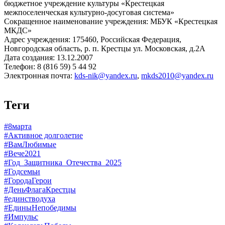
бюджетное учреждение культуры «Крестецкая
межпоселенческая культурно-досуговая система»
Сокращенное наименование учреждения: МБУК «Крестецкая
МКДС»
Адрес учреждения: 175460, Российская Федерация,
Новгородская область, р. п. Крестцы ул. Московская, д.2А
Дата создания: 13.12.2007
Телефон: 8 (816 59) 5 44 92
Электронная почта:
kds-nik@yandex.ru
,
mkds2010@yandex.ru
Теги
#8марта
#Активное долголетие
#ВамЛюбимые
#Вече2021
#Год_Защитника_Отечества_2025
#Годсемьи
#ГородаГерои
#ДеньФлагаКрестцы
#единстводуха
#ЕдиныНепобедимы
#Импульс