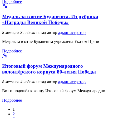
Подробнее
Медаль за взятие Будапешта. Из рубрики
«Награды Великой Победы»
8 месяцев 3 недели
назад
автор
администратор
Медаль за взятие Будапешта учреждена Указом Прези
Подробнее
Итоговый форум Международного
волонтёрского корпуса 80-летия Победы
8 месяцев 4 недели
назад
автор
администратор
Вот и подошёл к концу Итоговый форум Международно
Подробнее
1
Страницы
2