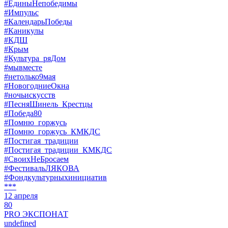
#ЕдиныНепобедимы
#Импульс
#КалендарьПобеды
#Каникулы
#КДШ
#Крым
#Культура_ряДом
#мывместе
#нетолько9мая
#НовогодниеОкна
#ночьискусств
#ПесняШинель_Крестцы
#Победа80
#Помню_горжусь
#Помню_горжусь_КМКДС
#Постигая_традиции
#Постигая_традиции_КМКДС
#СвоихНеБросаем
#ФестивальЛЯКОВА
#Фондкультурныхинициатив
***
12 апреля
80
PRO ЭКСПОНАТ
undefined