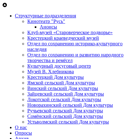
Перейти к основному содержанию
Структурные подразделения
Кинотеатр "Русь"
Анонсы
Клуб-музей «Староверческое подворье»
Крестецкий краеведческий музей
Отдел по сохранению историко-культурного
наследия
Отдел по сохранению и развитию народного
творчества и ремёсел
Культурный досуговый центр
Музей В. Хлебникова
Крестецкий Дом культуры
Ямской сельский Дом культуры
Винский сельский Дом культуры
Зайцевский сельский Дом культуры
Локотской сельский Дом культуры
Новорахинский сельский Дом культуры
Ручьевской сельский Дом культуры
Сомёнский сельский Дом культуры
Устьволмский сельский Дом культуры
О нас
Опросы
Архив