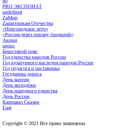
80
PRO ЭКСПОНАТ
undefined
ZaМир
Zащитникам Отечества
«Новгородское лето»
«Россия через призму традиций»
Акции
анонс
Берестяной пояс
Год единства народов России
Год культурного наследия народов России
Год педагога и наставника
Государева дорога
День матери
День молодёжи
День народного единства
День России
Карнавал Сказки
Ещё
Copyright © 2021 Все права защищены