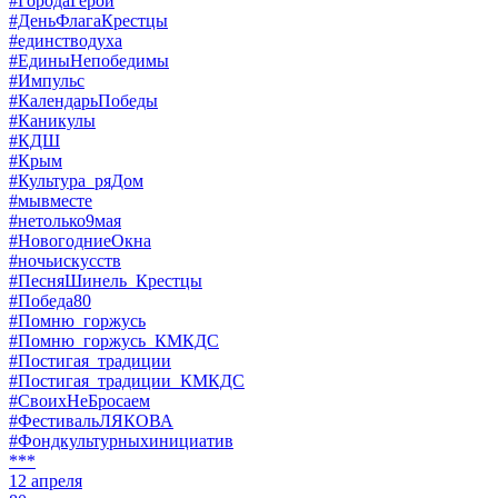
#ГородаГерои
#ДеньФлагаКрестцы
#единстводуха
#ЕдиныНепобедимы
#Импульс
#КалендарьПобеды
#Каникулы
#КДШ
#Крым
#Культура_ряДом
#мывместе
#нетолько9мая
#НовогодниеОкна
#ночьискусств
#ПесняШинель_Крестцы
#Победа80
#Помню_горжусь
#Помню_горжусь_КМКДС
#Постигая_традиции
#Постигая_традиции_КМКДС
#СвоихНеБросаем
#ФестивальЛЯКОВА
#Фондкультурныхинициатив
***
12 апреля