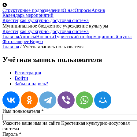
Перейти к основному содержанию
Структурные подразделения
О нас
Опросы
Архив
Календарь мероприятий
Крестецкая культурно-досуговая система
Муниципальное бюджетное учреждение культуры
Крестецкая культурно-досуговая система
Главная
Анонсы
Новости
Туристский информационный пункт
Фотогалереи
Видео
Главная
/
Учётная запись пользователя
Учётная запись пользователя
Регистрация
Войти
(активная вкладка)
Главные вкладки
Забыли пароль?
Имя пользователя
*
Укажите ваше имя на сайте Крестецкая культурно-досуговая
система.
Пароль
*