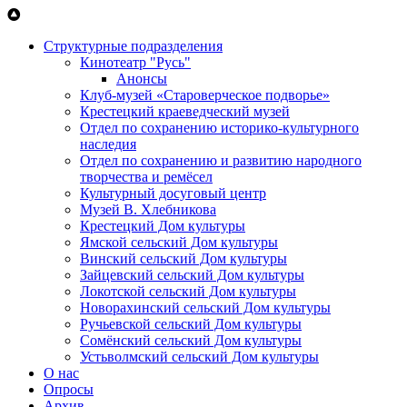
Перейти к основному содержанию
Структурные подразделения
Кинотеатр "Русь"
Анонсы
Клуб-музей «Староверческое подворье»
Крестецкий краеведческий музей
Отдел по сохранению историко-культурного
наследия
Отдел по сохранению и развитию народного
творчества и ремёсел
Культурный досуговый центр
Музей В. Хлебникова
Крестецкий Дом культуры
Ямской сельский Дом культуры
Винский сельский Дом культуры
Зайцевский сельский Дом культуры
Локотской сельский Дом культуры
Новорахинский сельский Дом культуры
Ручьевской сельский Дом культуры
Сомёнский сельский Дом культуры
Устьволмский сельский Дом культуры
О нас
Опросы
Архив