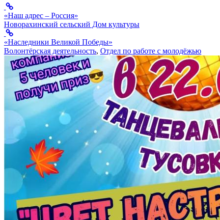
«Наш адрес – Россия»
Новорахинский сельский Дом культуры
«Наследники Великой Победы»
Волонтёрская деятельность
,
Отдел по работе с молодёжью