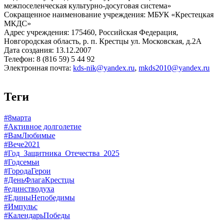
межпоселенческая культурно-досуговая система»
Сокращенное наименование учреждения: МБУК «Крестецкая
МКДС»
Адрес учреждения: 175460, Российская Федерация,
Новгородская область, р. п. Крестцы ул. Московская, д.2А
Дата создания: 13.12.2007
Телефон: 8 (816 59) 5 44 92
Электронная почта:
kds-nik@yandex.ru
,
mkds2010@yandex.ru
Теги
#8марта
#Активное долголетие
#ВамЛюбимые
#Вече2021
#Год_Защитника_Отечества_2025
#Годсемьи
#ГородаГерои
#ДеньФлагаКрестцы
#единстводуха
#ЕдиныНепобедимы
#Импульс
#КалендарьПобеды