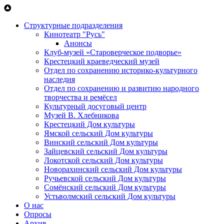
Перейти к основному содержанию
Структурные подразделения
Кинотеатр "Русь"
Анонсы
Клуб-музей «Староверческое подворье»
Крестецкий краеведческий музей
Отдел по сохранению историко-культурного
наследия
Отдел по сохранению и развитию народного
творчества и ремёсел
Культурный досуговый центр
Музей В. Хлебникова
Крестецкий Дом культуры
Ямской сельский Дом культуры
Винский сельский Дом культуры
Зайцевский сельский Дом культуры
Локотской сельский Дом культуры
Новорахинский сельский Дом культуры
Ручьевской сельский Дом культуры
Сомёнский сельский Дом культуры
Устьволмский сельский Дом культуры
О нас
Опросы
Архив