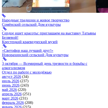
Народные традиции и живое творчество
Сомёнский сельский Дом культуры
Сердце ищет красоты: приглашаем на выставку Татьяны
Беляевой!
Крестецкий краеведческий музей
«Светофор наш лучший друг!»
Новорахинский сельский Дом культуры
3 октября — Всемирный день трезвости и борьбы с
алкоголизмом
Отдел по работе с молодёжью
август 2026
(34)
июль 2026
(237)
июнь 2026
(243)
май 2026
(220)
апрель 2026
(251)
март 2026
(231)
февраль 2026
(208)
январь 2026
(215)