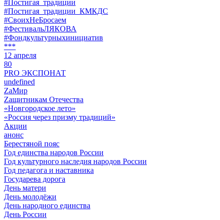
#Постигая_традиции
#Постигая_традиции_КМКДС
#СвоихНеБросаем
#ФестивальЛЯКОВА
#Фондкультурныхинициатив
***
12 апреля
80
PRO ЭКСПОНАТ
undefined
ZaМир
Zащитникам Отечества
«Новгородское лето»
«Россия через призму традиций»
Акции
анонс
Берестяной пояс
Год единства народов России
Год культурного наследия народов России
Год педагога и наставника
Государева дорога
День матери
День молодёжи
День народного единства
День России