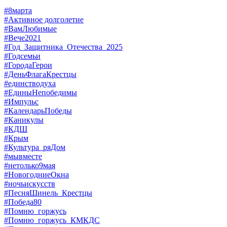
#8марта
#Активное долголетие
#ВамЛюбимые
#Вече2021
#Год_Защитника_Отечества_2025
#Годсемьи
#ГородаГерои
#ДеньФлагаКрестцы
#единстводуха
#ЕдиныНепобедимы
#Импульс
#КалендарьПобеды
#Каникулы
#КДШ
#Крым
#Культура_ряДом
#мывместе
#нетолько9мая
#НовогодниеОкна
#ночьискусств
#ПесняШинель_Крестцы
#Победа80
#Помню_горжусь
#Помню_горжусь_КМКДС