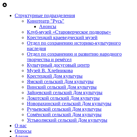
Перейти к основному содержанию
Структурные подразделения
Кинотеатр "Русь"
Анонсы
Клуб-музей «Староверческое подворье»
Крестецкий краеведческий музей
Отдел по сохранению историко-культурного
наследия
Отдел по сохранению и развитию народного
творчества и ремёсел
Культурный досуговый центр
Музей В. Хлебникова
Крестецкий Дом культуры
Ямской сельский Дом культуры
Винский сельский Дом культуры
Зайцевский сельский Дом культуры
Локотской сельский Дом культуры
Новорахинский сельский Дом культуры
Ручьевской сельский Дом культуры
Сомёнский сельский Дом культуры
Устьволмский сельский Дом культуры
О нас
Опросы
Архив