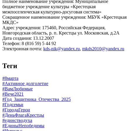
Полное наименование учреждения: Муниципальное
бюджетное учреждение культуры «Крестецкая
межпоселенческая культурно-досуговая система»
Сокращенное наименование учреждения: МБУК «Крестецкая
МКДС»
Адрес учреждения: 175460, Российская Федерация,
Новгородская область, р. п. Крестцы ул. Московская, д.2А
Дата создания: 13.12.2007
Телефон: 8 (816 59) 5 44 92
Электронная почта:
kds-nik@yandex.ru
,
mkds2010@yandex.ru
Теги
#8марта
#Активное долголетие
#ВамЛюбимые
#Вече2021
#Год_Защитника_Отечества_2025
#Годсемьи
#ГородаГерои
#ДеньФлагаКрестцы
#единстводуха
#ЕдиныНепобедимы
#Импульс