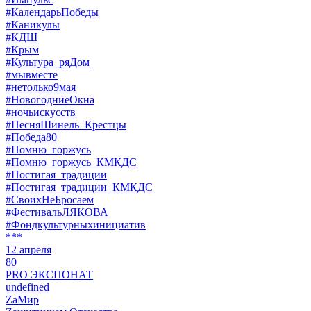
#КалендарьПобеды
#Каникулы
#КДШ
#Крым
#Культура_ряДом
#мывместе
#нетолько9мая
#НовогодниеОкна
#ночьискусств
#ПесняШинель_Крестцы
#Победа80
#Помню_горжусь
#Помню_горжусь_КМКДС
#Постигая_традиции
#Постигая_традиции_КМКДС
#СвоихНеБросаем
#ФестивальЛЯКОВА
#Фондкультурныхинициатив
***
12 апреля
80
PRO ЭКСПОНАТ
undefined
ZaМир