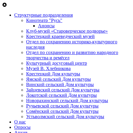
Перейти к основному содержанию
Структурные подразделения
Кинотеатр "Русь"
Анонсы
Клуб-музей «Староверческое подворье»
Крестецкий краеведческий музей
Отдел по сохранению историко-культурного
наследия
Отдел по сохранению и развитию народного
творчества и ремёсел
Культурный досуговый центр
Музей В. Хлебникова
Крестецкий Дом культуры
Ямской сельский Дом культуры
Винский сельский Дом культуры
Зайцевский сельский Дом культуры
Локотской сельский Дом культуры
Новорахинский сельский Дом культуры
Ручьевской сельский Дом культуры
Сомёнский сельский Дом культуры
Устьволмский сельский Дом культуры
О нас
Опросы
Архив