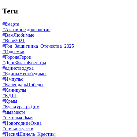
Теги
#8марта
#Активное долголетие
#ВамЛюбимые
#Вече2021
#Год_Защитника_Отечества_2025
#Годсемьи
#ГородаГерои
#ДеньФлагаКрестцы
#единстводуха
#ЕдиныНепобедимы
#Импульс
#КалендарьПобеды
#Каникулы
#КДШ
#Крым
#Культура_ряДом
#мывместе
#нетолько9мая
#НовогодниеОкна
#ночьискусств
#ПесняШинель_Крестцы