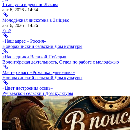
15 августа в деревне Лякова
авг 6, 2026 - 14:34
Молодёжная дискотека в Зайцево
авг 6, 2026 - 14:26
Ещё
«Наш адрес – Россия»
Новорахинский сельский Дом культуры
«Наследники Великой Победы»
Волонтёрская деятельность
,
Отдел по работе с молодёжью
Мастер-класс «Ромашка -улыбашка»
Новорахинский сельский Дом культуры
«Цвет настроения осень»
Ручьевской сельский Дом культуры