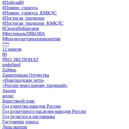
#Победа80
#Помню_горжусь
#Помню_горжусь_КМКДС
#Постигая_традиции
#Постигая_традиции_КМКДС
#СвоихНеБросаем
#ФестивальЛЯКОВА
#Фондкультурныхинициатив
***
12 апреля
80
PRO ЭКСПОНАТ
undefined
ZaМир
Zащитникам Отечества
«Новгородское лето»
«Россия через призму традиций»
Акции
анонс
Берестяной пояс
Год единства народов России
Год культурного наследия народов России
Год педагога и наставника
Государева дорога
День матери