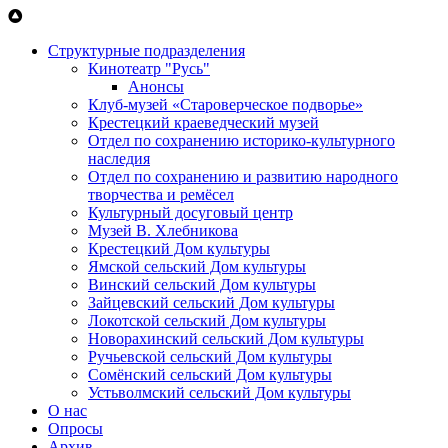
Перейти к основному содержанию
Структурные подразделения
Кинотеатр "Русь"
Анонсы
Клуб-музей «Староверческое подворье»
Крестецкий краеведческий музей
Отдел по сохранению историко-культурного
наследия
Отдел по сохранению и развитию народного
творчества и ремёсел
Культурный досуговый центр
Музей В. Хлебникова
Крестецкий Дом культуры
Ямской сельский Дом культуры
Винский сельский Дом культуры
Зайцевский сельский Дом культуры
Локотской сельский Дом культуры
Новорахинский сельский Дом культуры
Ручьевской сельский Дом культуры
Сомёнский сельский Дом культуры
Устьволмский сельский Дом культуры
О нас
Опросы
Архив