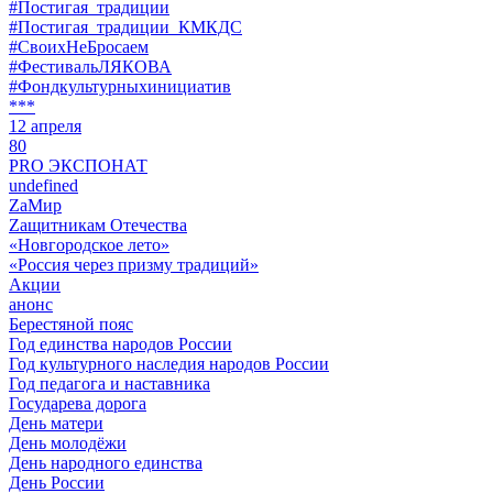
#Постигая_традиции
#Постигая_традиции_КМКДС
#СвоихНеБросаем
#ФестивальЛЯКОВА
#Фондкультурныхинициатив
***
12 апреля
80
PRO ЭКСПОНАТ
undefined
ZaМир
Zащитникам Отечества
«Новгородское лето»
«Россия через призму традиций»
Акции
анонс
Берестяной пояс
Год единства народов России
Год культурного наследия народов России
Год педагога и наставника
Государева дорога
День матери
День молодёжи
День народного единства
День России