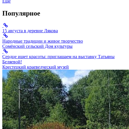
Ещё
Популярное
15 августа в деревне Лякова
Народные традиции и живое творчество
Сомёнский сельский Дом культуры
Сердце ищет красоты: приглашаем на выставку Татьяны
Беляевой!
Крестецкий краеведческий музей