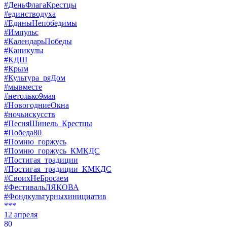
#ДеньФлагаКрестцы
#единстводуха
#ЕдиныНепобедимы
#Импульс
#КалендарьПобеды
#Каникулы
#КДШ
#Крым
#Культура_ряДом
#мывместе
#нетолько9мая
#НовогодниеОкна
#ночьискусств
#ПесняШинель_Крестцы
#Победа80
#Помню_горжусь
#Помню_горжусь_КМКДС
#Постигая_традиции
#Постигая_традиции_КМКДС
#СвоихНеБросаем
#ФестивальЛЯКОВА
#Фондкультурныхинициатив
***
12 апреля
80