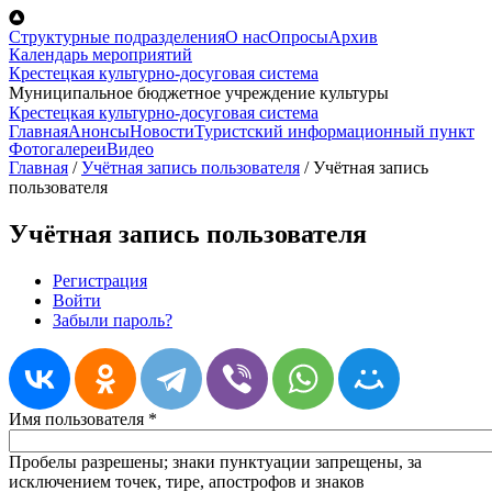
Перейти к основному содержанию
Структурные подразделения
О нас
Опросы
Архив
Календарь мероприятий
Крестецкая культурно-досуговая система
Муниципальное бюджетное учреждение культуры
Крестецкая культурно-досуговая система
Главная
Анонсы
Новости
Туристский информационный пункт
Фотогалереи
Видео
Главная
/
Учётная запись пользователя
/
Учётная запись
пользователя
Учётная запись пользователя
Регистрация
(активная вкладка)
Войти
Главные вкладки
Забыли пароль?
Имя пользователя
*
Пробелы разрешены; знаки пунктуации запрещены, за
исключением точек, тире, апострофов и знаков