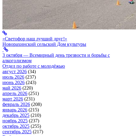
«Светофор наш лучший друг!»
Новорахинский сельский Дом культуры
3 октября — Всемирный день трезвости и борьбы с
алкоголизмом
Отдел по работе с молодёжью
август 2026
(34)
июль 2026
(237)
июнь 2026
(243)
май 2026
(220)
апрель 2026
(251)
март 2026
(231)
февраль 2026
(208)
январь 2026
(215)
декабрь 2025
(210)
ноябрь 2025
(237)
октябрь 2025
(255)
сентябрь 2025
(217)