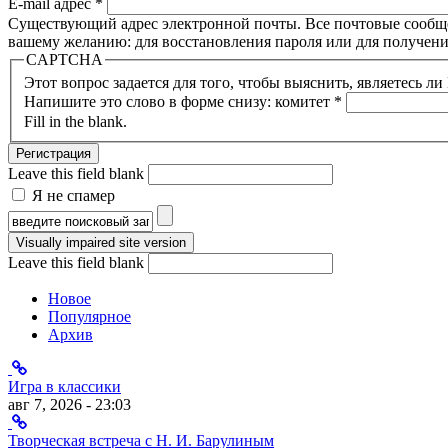
E-mail адрес
*
Существующий адрес электронной почты. Все почтовые сообщени
вашему желанию: для восстановления пароля или для получени
CAPTCHA
Этот вопрос задается для того, чтобы выяснить, являетесь л
Напишите это слово в форме снизу: комитет
*
Fill in the blank.
Leave this field blank
Я не спамер
Я спамер
Форма поиска
Leave this field blank
Новое
Популярное
Архив
Игра в классики
авг 7, 2026 - 23:03
Творческая встреча с Н. И. Барулиным