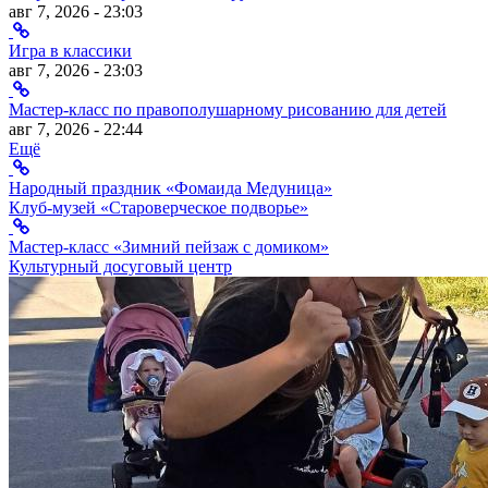
авг 7, 2026 - 23:03
Игра в классики
авг 7, 2026 - 23:03
Мастер-класс по правополушарному рисованию для детей
авг 7, 2026 - 22:44
Ещё
Народный праздник «Фомаида Медуница»
Клуб-музей «Староверческое подворье»
Мастер-класс «Зимний пейзаж с домиком»
Культурный досуговый центр