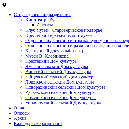
Перейти к основному содержанию
Структурные подразделения
Кинотеатр "Русь"
Анонсы
Клуб-музей «Староверческое подворье»
Крестецкий краеведческий музей
Отдел по сохранению историко-культурного наслед
Отдел по сохранению и развитию народного творче
Культурный досуговый центр
Музей В. Хлебникова
Крестецкий Дом культуры
Ямской сельский Дом культуры
Винский сельский Дом культуры
Зайцевский сельский Дом культуры
Локотской сельский Дом культуры
Новорахинский сельский Дом культуры
Ручьевской сельский Дом культуры
Сомёнский сельский Дом культуры
Устьволмский сельский Дом культуры
О нас
Опросы
Архив
Календарь мероприятий