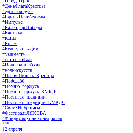
#ГородаГерои
#ДеньФлагаКрестцы
#единстводуха
#ЕдиныНепобедимы
#Импульс
#КалендарьПобеды
#Каникулы
#КДШ
#Крым
#Культура_ряДом
#мывместе
#нетолько9мая
#НовогодниеОкна
#ночьискусств
#ПесняШинель_Крестцы
#Победа80
#Помню_горжусь
#Помню_горжусь_КМКДС
#Постигая_традиции
#Постигая_традиции_КМКДС
#СвоихНеБросаем
#ФестивальЛЯКОВА
#Фондкультурныхинициатив
***
12 апреля