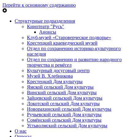
Перейти к основному содержанию
Структурные подразделения
Кинотеатр "Русь"
Анонсы
Клуб-музей «Староверческое подворье»
Крестецкий краеведческий музей
Отдел по сохранению историко-культурного
наследия
Отдел по сохранению и развитию народного
творчества и ремёсел
Культурный досуговый центр
Музей В. Хлебникова
Крестецкий Дом культуры
Ямской сельский Дом культуры
Винский сельский Дом культуры
Зайцевский сельский Дом культуры
Локотской сельский Дом культуры
Новорахинский сельский Дом культуры
Ручьевской сельский Дом культуры
Сомёнский сельский Дом культуры
Устьволмский сельский Дом культуры
О нас
Опросы