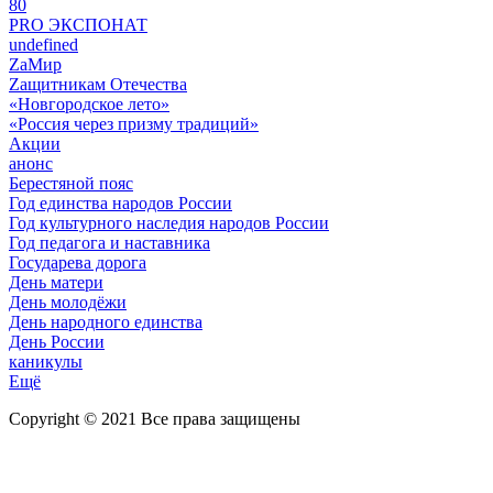
80
PRO ЭКСПОНАТ
undefined
ZaМир
Zащитникам Отечества
«Новгородское лето»
«Россия через призму традиций»
Акции
анонс
Берестяной пояс
Год единства народов России
Год культурного наследия народов России
Год педагога и наставника
Государева дорога
День матери
День молодёжи
День народного единства
День России
каникулы
Ещё
Copyright © 2021 Все права защищены