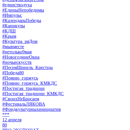
#единстводуха
#ЕдиныНепобедимы
#Импульс
#КалендарьПобеды
#Каникулы
#КДШ
#Крым
#Культура_ряДом
#мывместе
#нетолько9мая
#НовогодниеОкна
#ночьискусств
#ПесняШинель_Крестцы
#Победа80
#Помню_горжусь
#Помню_горжусь_КМКДС
#Постигая_традиции
#Постигая_традиции_КМКДС
#СвоихНеБросаем
#ФестивальЛЯКОВА
#Фондкультурныхинициатив
***
12 апреля
80