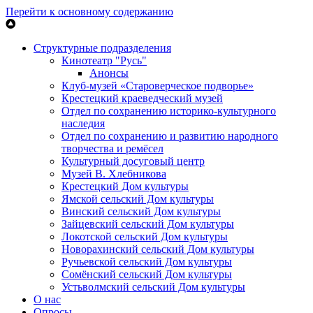
Перейти к основному содержанию
Структурные подразделения
Кинотеатр "Русь"
Анонсы
Клуб-музей «Староверческое подворье»
Крестецкий краеведческий музей
Отдел по сохранению историко-культурного
наследия
Отдел по сохранению и развитию народного
творчества и ремёсел
Культурный досуговый центр
Музей В. Хлебникова
Крестецкий Дом культуры
Ямской сельский Дом культуры
Винский сельский Дом культуры
Зайцевский сельский Дом культуры
Локотской сельский Дом культуры
Новорахинский сельский Дом культуры
Ручьевской сельский Дом культуры
Сомёнский сельский Дом культуры
Устьволмский сельский Дом культуры
О нас
Опросы