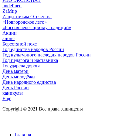
PRO ЭКСПОНАТ
undefined
ZaМир
Zащитникам Отечества
«Новгородское лето»
«Россия через призму традиций»
Акции
анонс
Берестяной пояс
Год единства народов России
Год культурного наследия народов России
Год педагога и наставника
Государева дорога
День матери
День молодёжи
День народного единства
День России
каникулы
Ещё
Copyright © 2021 Все права защищены
Главная