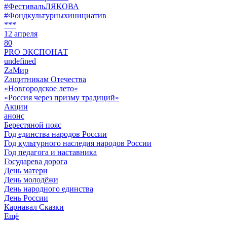
#ФестивальЛЯКОВА
#Фондкультурныхинициатив
***
12 апреля
80
PRO ЭКСПОНАТ
undefined
ZaМир
Zащитникам Отечества
«Новгородское лето»
«Россия через призму традиций»
Акции
анонс
Берестяной пояс
Год единства народов России
Год культурного наследия народов России
Год педагога и наставника
Государева дорога
День матери
День молодёжи
День народного единства
День России
Карнавал Сказки
Ещё