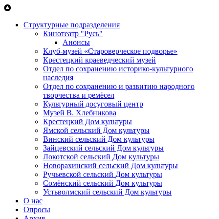
Перейти к основному содержанию
Структурные подразделения
Кинотеатр "Русь"
Анонсы
Клуб-музей «Староверческое подворье»
Крестецкий краеведческий музей
Отдел по сохранению историко-культурного
наследия
Отдел по сохранению и развитию народного
творчества и ремёсел
Культурный досуговый центр
Музей В. Хлебникова
Крестецкий Дом культуры
Ямской сельский Дом культуры
Винский сельский Дом культуры
Зайцевский сельский Дом культуры
Локотской сельский Дом культуры
Новорахинский сельский Дом культуры
Ручьевской сельский Дом культуры
Сомёнский сельский Дом культуры
Устьволмский сельский Дом культуры
О нас
Опросы
Архив