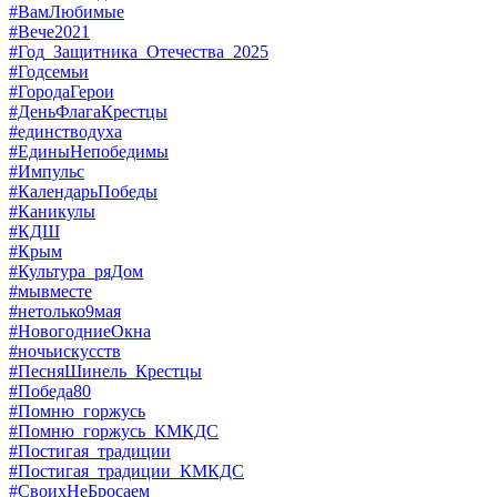
#ВамЛюбимые
#Вече2021
#Год_Защитника_Отечества_2025
#Годсемьи
#ГородаГерои
#ДеньФлагаКрестцы
#единстводуха
#ЕдиныНепобедимы
#Импульс
#КалендарьПобеды
#Каникулы
#КДШ
#Крым
#Культура_ряДом
#мывместе
#нетолько9мая
#НовогодниеОкна
#ночьискусств
#ПесняШинель_Крестцы
#Победа80
#Помню_горжусь
#Помню_горжусь_КМКДС
#Постигая_традиции
#Постигая_традиции_КМКДС
#СвоихНеБросаем