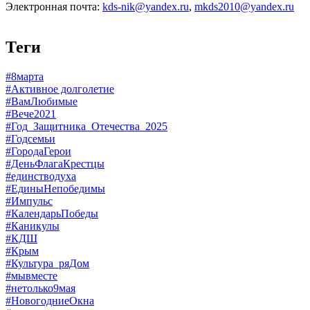
Электронная почта:
kds-nik@yandex.ru
,
mkds2010@yandex.ru
Теги
#8марта
#Активное долголетие
#ВамЛюбимые
#Вече2021
#Год_Защитника_Отечества_2025
#Годсемьи
#ГородаГерои
#ДеньФлагаКрестцы
#единстводуха
#ЕдиныНепобедимы
#Импульс
#КалендарьПобеды
#Каникулы
#КДШ
#Крым
#Культура_ряДом
#мывместе
#нетолько9мая
#НовогодниеОкна