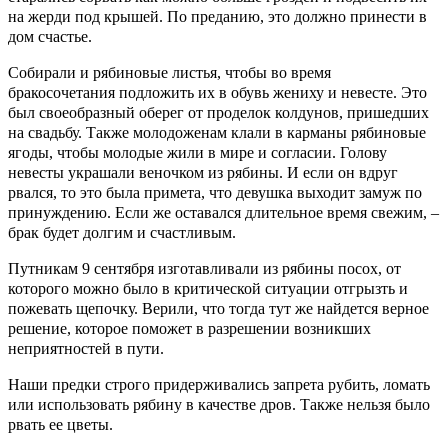
на жерди под крышей. По преданию, это должно принести в
дом счастье.
Собирали и рябиновые листья, чтобы во время
бракосочетания подложить их в обувь жениху и невесте. Это
был своеобразный оберег от проделок колдунов, пришедших
на свадьбу.
Также молодоженам клали в карманы рябиновые
ягоды, чтобы молодые жили в мире и согласии. Голову
невесты украшали веночком из рябины. И если он вдруг
рвался, то это была примета, что девушка выходит замуж по
принуждению. Если же оставался длительное время свежим, –
брак будет долгим и счастливым.
Путникам 9 сентября изготавливали из рябины посох, от
которого можно было в критической ситуации отгрызть и
пожевать щепочку. Верили, что тогда тут же найдется верное
решение, которое поможет в разрешении возникших
неприятностей в пути.
Наши предки строго придерживались запрета рубить, ломать
или использовать рябину в качестве дров. Также нельзя было
рвать ее цветы.