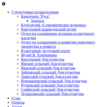
Перейти к основному содержанию
Структурные подразделения
Кинотеатр "Русь"
Анонсы
Клуб-музей «Староверческое подворье»
Крестецкий краеведческий музей
Отдел по сохранению историко-культурного
наследия
Отдел по сохранению и развитию народного
творчества и ремёсел
Культурный досуговый центр
Музей В. Хлебникова
Крестецкий Дом культуры
Ямской сельский Дом культуры
Винский сельский Дом культуры
Зайцевский сельский Дом культуры
Локотской сельский Дом культуры
Новорахинский сельский Дом культуры
Ручьевской сельский Дом культуры
Сомёнский сельский Дом культуры
Устьволмский сельский Дом культуры
О нас
Опросы
Архив