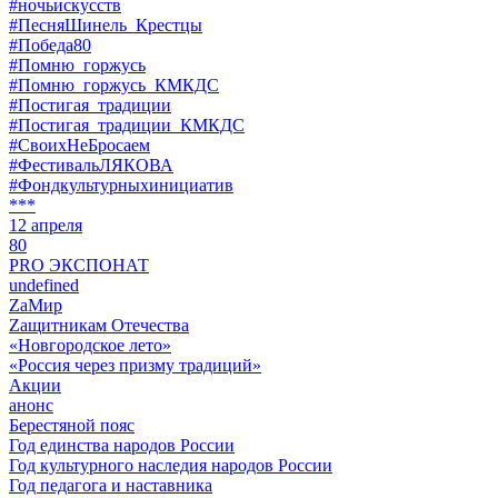
#ночьискусств
#ПесняШинель_Крестцы
#Победа80
#Помню_горжусь
#Помню_горжусь_КМКДС
#Постигая_традиции
#Постигая_традиции_КМКДС
#СвоихНеБросаем
#ФестивальЛЯКОВА
#Фондкультурныхинициатив
***
12 апреля
80
PRO ЭКСПОНАТ
undefined
ZaМир
Zащитникам Отечества
«Новгородское лето»
«Россия через призму традиций»
Акции
анонс
Берестяной пояс
Год единства народов России
Год культурного наследия народов России
Год педагога и наставника