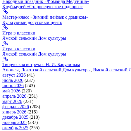
Народный праздник «Фомаида Медуница»
Клуб-музей «Староверческое подворье»
Мастер-класс «Зимний пейзаж с домиком»
Культурный досуговый центр
Игра в классики
Ямской сельский Дом культуры
Игра в классики
Ямской сельский Дом культуры
Творческая встреча с Н. И. Барулиным
Анонсы
,
Локотской сельский Дом культуры
,
Ямской сельский 
август 2026
(41)
июль 2026
(237)
июнь 2026
(243)
май 2026
(220)
апрель 2026
(251)
март 2026
(231)
февраль 2026
(208)
январь 2026
(215)
декабрь 2025
(210)
ноябрь 2025
(237)
октябрь 2025
(255)