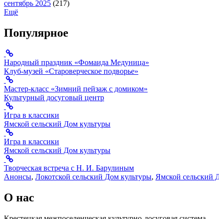
сентябрь 2025
(217)
Ещё
Популярное
Народный праздник «Фомаида Медуница»
Клуб-музей «Староверческое подворье»
Мастер-класс «Зимний пейзаж с домиком»
Культурный досуговый центр
Игра в классики
Ямской сельский Дом культуры
Игра в классики
Ямской сельский Дом культуры
Творческая встреча с Н. И. Барулиным
Анонсы
,
Локотской сельский Дом культуры
,
Ямской сельский 
О нас
Крестецкая межпоселенческая культурно-досуговая система.