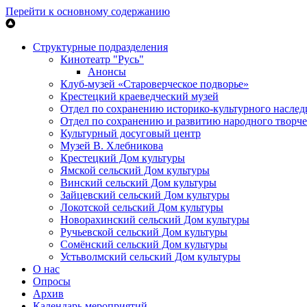
Перейти к основному содержанию
Структурные подразделения
Кинотеатр "Русь"
Анонсы
Клуб-музей «Староверческое подворье»
Крестецкий краеведческий музей
Отдел по сохранению историко-культурного наслед
Отдел по сохранению и развитию народного творче
Культурный досуговый центр
Музей В. Хлебникова
Крестецкий Дом культуры
Ямской сельский Дом культуры
Винский сельский Дом культуры
Зайцевский сельский Дом культуры
Локотской сельский Дом культуры
Новорахинский сельский Дом культуры
Ручьевской сельский Дом культуры
Сомёнский сельский Дом культуры
Устьволмский сельский Дом культуры
О нас
Опросы
Архив
Календарь мероприятий