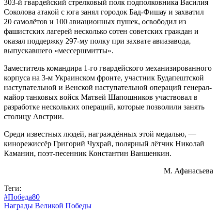
303-й гвардейский стрелковый полк подполковника Василия
Соколова атакой с юга занял городок Бад-Фишау и захватил
20 самолётов и 100 авиационных пушек, освободил из
фашистских лагерей несколько сотен советских граждан и
оказал поддержку 297-му полку при захвате авиазавода,
выпускавшего «мессершмитты».
Заместитель командира 1-го гвардейского механизированного
корпуса на 3-м Украинском фронте, участник Будапештской
наступательной и Венской наступательной операций генерал-
майор танковых войск Матвей Шапошников участвовал в
разработке нескольких операций, которые позволили занять
столицу Австрии.
Среди известных людей, награждённых этой медалью, —
кинорежиссёр Григорий Чухрай, полярный лётчик Николай
Каманин, поэт-песенник Константин Ваншенкин.
М. Афанасьева
Теги:
#Победа80
Награды Великой Победы