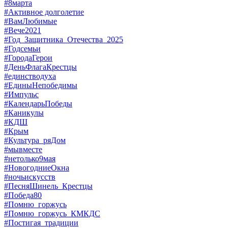
#8марта
#Активное долголетие
#ВамЛюбимые
#Вече2021
#Год_Защитника_Отечества_2025
#Годсемьи
#ГородаГерои
#ДеньФлагаКрестцы
#единстводуха
#ЕдиныНепобедимы
#Импульс
#КалендарьПобеды
#Каникулы
#КДШ
#Крым
#Культура_ряДом
#мывместе
#нетолько9мая
#НовогодниеОкна
#ночьискусств
#ПесняШинель_Крестцы
#Победа80
#Помню_горжусь
#Помню_горжусь_КМКДС
#Постигая_традиции