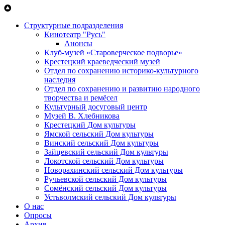
Перейти к основному содержанию
Структурные подразделения
Кинотеатр "Русь"
Анонсы
Клуб-музей «Староверческое подворье»
Крестецкий краеведческий музей
Отдел по сохранению историко-культурного
наследия
Отдел по сохранению и развитию народного
творчества и ремёсел
Культурный досуговый центр
Музей В. Хлебникова
Крестецкий Дом культуры
Ямской сельский Дом культуры
Винский сельский Дом культуры
Зайцевский сельский Дом культуры
Локотской сельский Дом культуры
Новорахинский сельский Дом культуры
Ручьевской сельский Дом культуры
Сомёнский сельский Дом культуры
Устьволмский сельский Дом культуры
О нас
Опросы
Архив