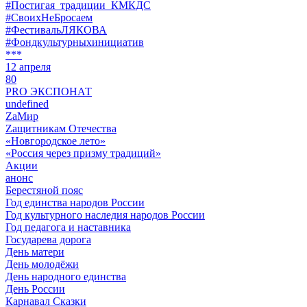
#Постигая_традиции_КМКДС
#СвоихНеБросаем
#ФестивальЛЯКОВА
#Фондкультурныхинициатив
***
12 апреля
80
PRO ЭКСПОНАТ
undefined
ZaМир
Zащитникам Отечества
«Новгородское лето»
«Россия через призму традиций»
Акции
анонс
Берестяной пояс
Год единства народов России
Год культурного наследия народов России
Год педагога и наставника
Государева дорога
День матери
День молодёжи
День народного единства
День России
Карнавал Сказки