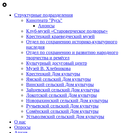
Перейти к основному содержанию
Структурные подразделения
Кинотеатр "Русь"
Анонсы
Клуб-музей «Староверческое подворье»
Крестецкий краеведческий музей
Отдел по сохранению историко-культурного
наследия
Отдел по сохранению и развитию народного
творчества и ремёсел
Культурный досуговый центр
Музей В. Хлебникова
Крестецкий Дом культуры
Ямской сельский Дом культуры
Винский сельский Дом культуры
Зайцевский сельский Дом культуры
Локотской сельский Дом культуры
Новорахинский сельский Дом культуры
Ручьевской сельский Дом культуры
Сомёнский сельский Дом культуры
Устьволмский сельский Дом культуры
О нас
Опросы
Архив