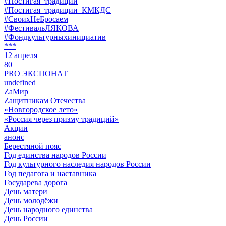
#Постигая_традиции
#Постигая_традиции_КМКДС
#СвоихНеБросаем
#ФестивальЛЯКОВА
#Фондкультурныхинициатив
***
12 апреля
80
PRO ЭКСПОНАТ
undefined
ZaМир
Zащитникам Отечества
«Новгородское лето»
«Россия через призму традиций»
Акции
анонс
Берестяной пояс
Год единства народов России
Год культурного наследия народов России
Год педагога и наставника
Государева дорога
День матери
День молодёжи
День народного единства
День России