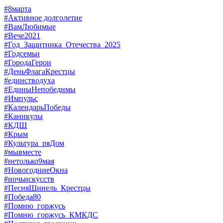
#8марта
#Активное долголетие
#ВамЛюбимые
#Вече2021
#Год_Защитника_Отечества_2025
#Годсемьи
#ГородаГерои
#ДеньФлагаКрестцы
#единстводуха
#ЕдиныНепобедимы
#Импульс
#КалендарьПобеды
#Каникулы
#КДШ
#Крым
#Культура_ряДом
#мывместе
#нетолько9мая
#НовогодниеОкна
#ночьискусств
#ПесняШинель_Крестцы
#Победа80
#Помню_горжусь
#Помню_горжусь_КМКДС