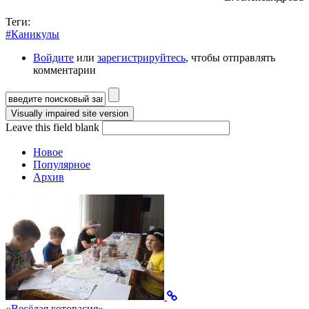
Теги:
#Каникулы
Войдите
или
зарегистрируйтесь
, чтобы отправлять
комментарии
Форма поиска
Leave this field blank
Новое
Популярное
Архив
«Весёлая котовасия»