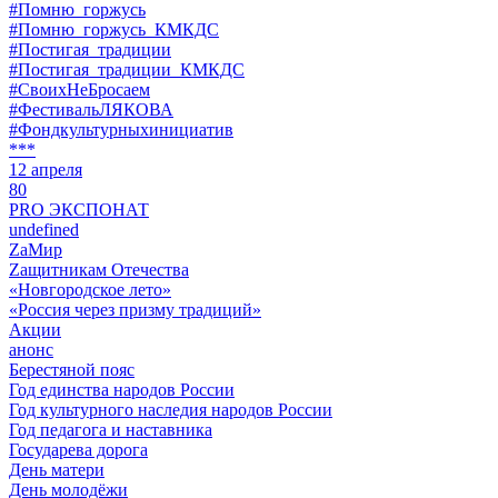
#Помню_горжусь
#Помню_горжусь_КМКДС
#Постигая_традиции
#Постигая_традиции_КМКДС
#СвоихНеБросаем
#ФестивальЛЯКОВА
#Фондкультурныхинициатив
***
12 апреля
80
PRO ЭКСПОНАТ
undefined
ZaМир
Zащитникам Отечества
«Новгородское лето»
«Россия через призму традиций»
Акции
анонс
Берестяной пояс
Год единства народов России
Год культурного наследия народов России
Год педагога и наставника
Государева дорога
День матери
День молодёжи