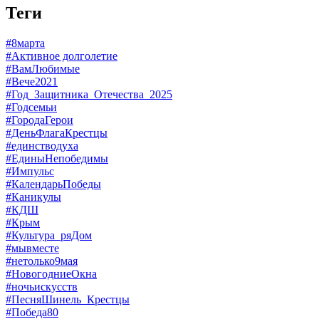
Теги
#8марта
#Активное долголетие
#ВамЛюбимые
#Вече2021
#Год_Защитника_Отечества_2025
#Годсемьи
#ГородаГерои
#ДеньФлагаКрестцы
#единстводуха
#ЕдиныНепобедимы
#Импульс
#КалендарьПобеды
#Каникулы
#КДШ
#Крым
#Культура_ряДом
#мывместе
#нетолько9мая
#НовогодниеОкна
#ночьискусств
#ПесняШинель_Крестцы
#Победа80