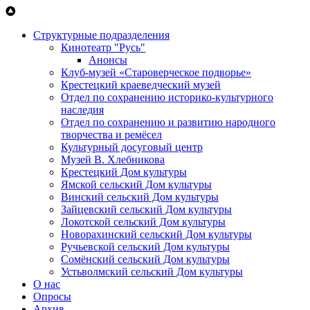
Перейти к основному содержанию
Структурные подразделения
Кинотеатр "Русь"
Анонсы
Клуб-музей «Староверческое подворье»
Крестецкий краеведческий музей
Отдел по сохранению историко-культурного
наследия
Отдел по сохранению и развитию народного
творчества и ремёсел
Культурный досуговый центр
Музей В. Хлебникова
Крестецкий Дом культуры
Ямской сельский Дом культуры
Винский сельский Дом культуры
Зайцевский сельский Дом культуры
Локотской сельский Дом культуры
Новорахинский сельский Дом культуры
Ручьевской сельский Дом культуры
Сомёнский сельский Дом культуры
Устьволмский сельский Дом культуры
О нас
Опросы
Архив