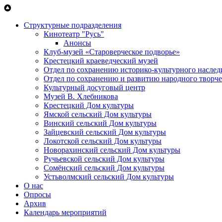
Перейти к основному содержанию
Структурные подразделения
Кинотеатр "Русь"
Анонсы
Клуб-музей «Староверческое подворье»
Крестецкий краеведческий музей
Отдел по сохранению историко-культурного наслед
Отдел по сохранению и развитию народного творче
Культурный досуговый центр
Музей В. Хлебникова
Крестецкий Дом культуры
Ямской сельский Дом культуры
Винский сельский Дом культуры
Зайцевский сельский Дом культуры
Локотской сельский Дом культуры
Новорахинский сельский Дом культуры
Ручьевской сельский Дом культуры
Сомёнский сельский Дом культуры
Устьволмский сельский Дом культуры
О нас
Опросы
Архив
Календарь мероприятий