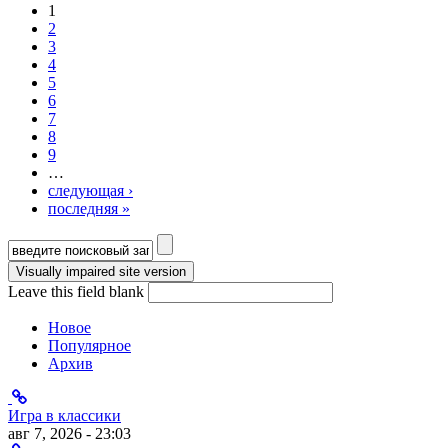
1
Страницы
2
3
4
5
6
7
8
9
…
следующая ›
последняя »
Форма поиска
Leave this field blank
Новое
Популярное
Архив
Игра в классики
авг 7, 2026 - 23:03