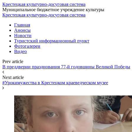
Крестецкая культурно-досуговая система
Муниципальное бюджетное учреждение культуры
Крестецкая культурно-досуговая система
Главная
Анонсы
Новости
Туристский информационный пункт
Фотогалереи
Видео
Prev article
В преддверии празднования 77-й годовщины Великой Победы
Next article
#Урокимужества в Крестецком краеведческом музее