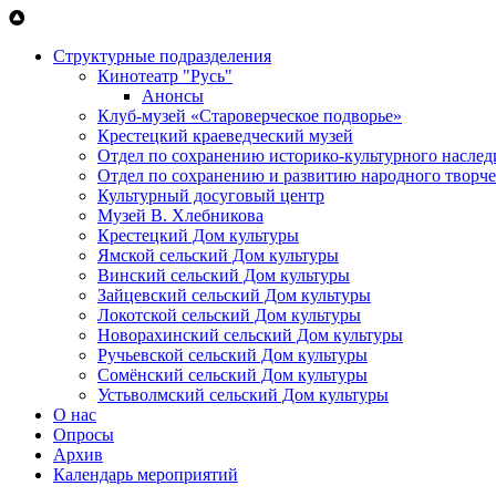
Перейти к основному содержанию
Структурные подразделения
Кинотеатр "Русь"
Анонсы
Клуб-музей «Староверческое подворье»
Крестецкий краеведческий музей
Отдел по сохранению историко-культурного наслед
Отдел по сохранению и развитию народного творче
Культурный досуговый центр
Музей В. Хлебникова
Крестецкий Дом культуры
Ямской сельский Дом культуры
Винский сельский Дом культуры
Зайцевский сельский Дом культуры
Локотской сельский Дом культуры
Новорахинский сельский Дом культуры
Ручьевской сельский Дом культуры
Сомёнский сельский Дом культуры
Устьволмский сельский Дом культуры
О нас
Опросы
Архив
Календарь мероприятий