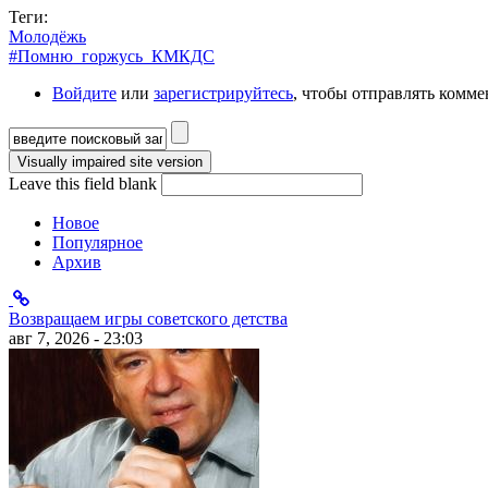
Теги:
Молодёжь
#Помню_горжусь_КМКДС
Войдите
или
зарегистрируйтесь
, чтобы отправлять комм
Форма поиска
Leave this field blank
Новое
Популярное
Архив
Возвращаем игры советского детства
авг 7, 2026 - 23:03