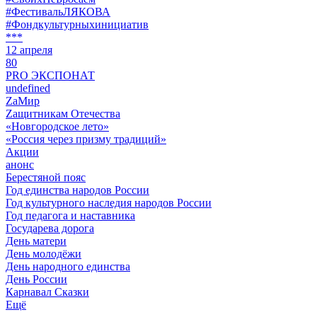
#ФестивальЛЯКОВА
#Фондкультурныхинициатив
***
12 апреля
80
PRO ЭКСПОНАТ
undefined
ZaМир
Zащитникам Отечества
«Новгородское лето»
«Россия через призму традиций»
Акции
анонс
Берестяной пояс
Год единства народов России
Год культурного наследия народов России
Год педагога и наставника
Государева дорога
День матери
День молодёжи
День народного единства
День России
Карнавал Сказки
Ещё