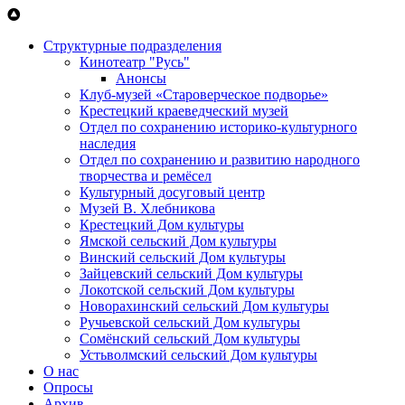
Перейти к основному содержанию
Структурные подразделения
Кинотеатр "Русь"
Анонсы
Клуб-музей «Староверческое подворье»
Крестецкий краеведческий музей
Отдел по сохранению историко-культурного
наследия
Отдел по сохранению и развитию народного
творчества и ремёсел
Культурный досуговый центр
Музей В. Хлебникова
Крестецкий Дом культуры
Ямской сельский Дом культуры
Винский сельский Дом культуры
Зайцевский сельский Дом культуры
Локотской сельский Дом культуры
Новорахинский сельский Дом культуры
Ручьевской сельский Дом культуры
Сомёнский сельский Дом культуры
Устьволмский сельский Дом культуры
О нас
Опросы
Архив