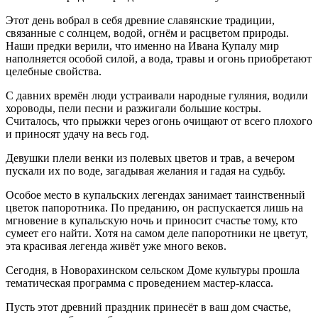
Этот день вобрал в себя древние славянские традиции,
связанные с солнцем, водой, огнём и расцветом природы.
Наши предки верили, что именно на Ивана Купалу мир
наполняется особой силой, а вода, травы и огонь приобретают
целебные свойства.
С давних времён люди устраивали народные гуляния, водили
хороводы, пели песни и разжигали большие костры.
Считалось, что прыжки через огонь очищают от всего плохого
и приносят удачу на весь год.
Девушки плели венки из полевых цветов и трав, а вечером
пускали их по воде, загадывая желания и гадая на судьбу.
Особое место в купальских легендах занимает таинственный
цветок папоротника. По преданию, он распускается лишь на
мгновение в купальскую ночь и приносит счастье тому, кто
сумеет его найти. Хотя на самом деле папоротники не цветут,
эта красивая легенда живёт уже много веков.
Сегодня, в Новорахинском сельском Доме культуры прошла
тематическая программа с проведением мастер-класса.
Пусть этот древний праздник принесёт в ваш дом счастье,