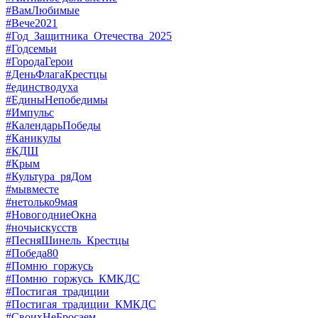
#ВамЛюбимые
#Вече2021
#Год_Защитника_Отечества_2025
#Годсемьи
#ГородаГерои
#ДеньФлагаКрестцы
#единстводуха
#ЕдиныНепобедимы
#Импульс
#КалендарьПобеды
#Каникулы
#КДШ
#Крым
#Культура_ряДом
#мывместе
#нетолько9мая
#НовогодниеОкна
#ночьискусств
#ПесняШинель_Крестцы
#Победа80
#Помню_горжусь
#Помню_горжусь_КМКДС
#Постигая_традиции
#Постигая_традиции_КМКДС
#СвоихНеБросаем