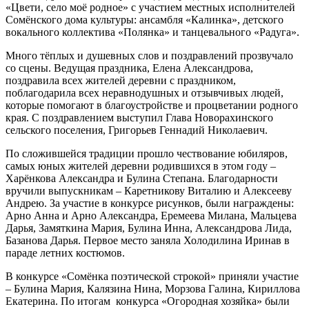
«Цвети, село моё родное» с участием местных исполнителей
Сомёнского дома культуры: ансамбля «Калинка», детского
вокального коллектива «Полянка» и танцевального «Радуга».
Много тёплых и душевных слов и поздравлений прозвучало
со сцены. Ведущая праздника, Елена Александрова,
поздравила всех жителей деревни с праздником,
поблагодарила всех неравнодушных и отзывчивых людей,
которые помогают в благоустройстве и процветании родного
края. С поздравлением выступил Глава Новорахинского
сельского поселения, Григорьев Геннадий Николаевич.
По сложившейся традиции прошло чествование юбиляров,
самых юных жителей деревни родившихся в этом году –
Харёнкова Александра и Булина Степана. Благодарности
вручили выпускникам – Каретникову Виталию и Алексееву
Андрею. За участие в конкурсе рисунков, были награждены:
Арно Анна и Арно Александра, Еремеева Милана, Мальцева
Дарья, Замяткина Мария, Булина Инна, Александрова Лида,
Базанова Дарья. Первое место заняла Холодилина Иринав в
параде летних костюмов.
В конкурсе «Сомёнка поэтической строкой» приняли участие
– Булина Мария, Калязина Нина, Морзова Галина, Кириллова
Екатерина. По итогам конкурса «Огородная хозяйка» были