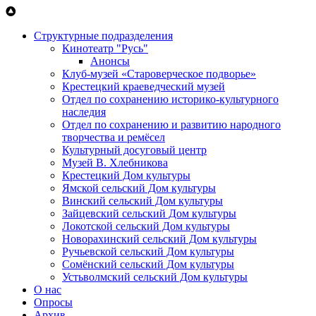
Перейти к основному содержанию
Структурные подразделения
Кинотеатр "Русь"
Анонсы
Клуб-музей «Староверческое подворье»
Крестецкий краеведческий музей
Отдел по сохранению историко-культурного
наследия
Отдел по сохранению и развитию народного
творчества и ремёсел
Культурный досуговый центр
Музей В. Хлебникова
Крестецкий Дом культуры
Ямской сельский Дом культуры
Винский сельский Дом культуры
Зайцевский сельский Дом культуры
Локотской сельский Дом культуры
Новорахинский сельский Дом культуры
Ручьевской сельский Дом культуры
Сомёнский сельский Дом культуры
Устьволмский сельский Дом культуры
О нас
Опросы
Архив