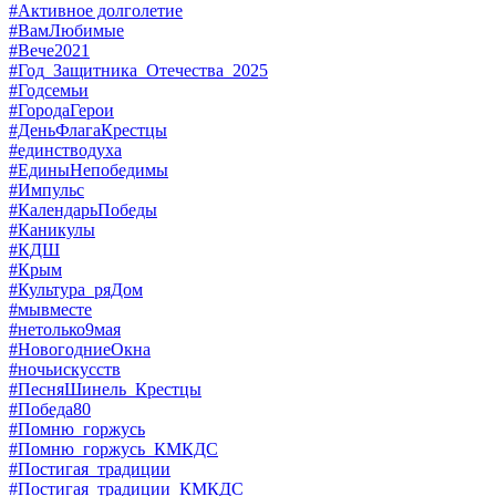
#Активное долголетие
#ВамЛюбимые
#Вече2021
#Год_Защитника_Отечества_2025
#Годсемьи
#ГородаГерои
#ДеньФлагаКрестцы
#единстводуха
#ЕдиныНепобедимы
#Импульс
#КалендарьПобеды
#Каникулы
#КДШ
#Крым
#Культура_ряДом
#мывместе
#нетолько9мая
#НовогодниеОкна
#ночьискусств
#ПесняШинель_Крестцы
#Победа80
#Помню_горжусь
#Помню_горжусь_КМКДС
#Постигая_традиции
#Постигая_традиции_КМКДС