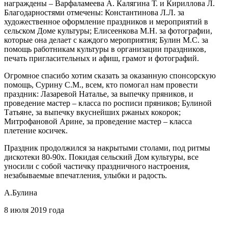
награждены – Варфаламеева А. Калягина Т. и Кириллова Л.
Благодарностями отмечены: Константинова Л.Л. за
художественное оформление праздников и мероприятий в
сельском Доме культуры; Елисеенкова М.Н. за фотографии,
которые она делает с каждого мероприятия; Булин М.С. за
помощь работникам культуры в организации праздников,
печать пригласительных и афиш, грамот и фотографий.
Огромное спасибо хотим сказать за оказанную спонсорскую
помощь, Сурину С.М., всем, кто помогал нам провести
праздник: Лазаревой Наталье, за выпечку пряников, и
проведение мастер – класса по росписи пряников; Булиной
Татьяне, за выпечку вкуснейших ржаных кокорок;
Митрофановой Арине, за проведение мастер – класса
плетение косичек.
Праздник продолжился за накрытыми столами, под ритмы
дискотеки 80-90х. Покидая сельский Дом культуры, все
уносили с собой частичку праздничного настроения,
незабываемые впечатления, улыбки и радость.
А.Булина
8 июля 2019 года