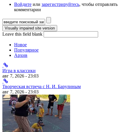
Войдите
или
зарегистрируйтесь
, чтобы отправлять
комментарии
Форма поиска
Leave this field blank
Новое
Популярное
Архив
Игра в классики
авг 7, 2026 - 23:03
Творческая встреча с Н. И. Барулиным
авг 7, 2026 - 23:03