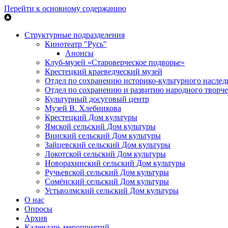
Перейти к основному содержанию
Структурные подразделения
Кинотеатр "Русь"
Анонсы
Клуб-музей «Староверческое подворье»
Крестецкий краеведческий музей
Отдел по сохранению историко-культурного наслед
Отдел по сохранению и развитию народного творче
Культурный досуговый центр
Музей В. Хлебникова
Крестецкий Дом культуры
Ямской сельский Дом культуры
Винский сельский Дом культуры
Зайцевский сельский Дом культуры
Локотской сельский Дом культуры
Новорахинский сельский Дом культуры
Ручьевской сельский Дом культуры
Сомёнский сельский Дом культуры
Устьволмский сельский Дом культуры
О нас
Опросы
Архив
Календарь мероприятий