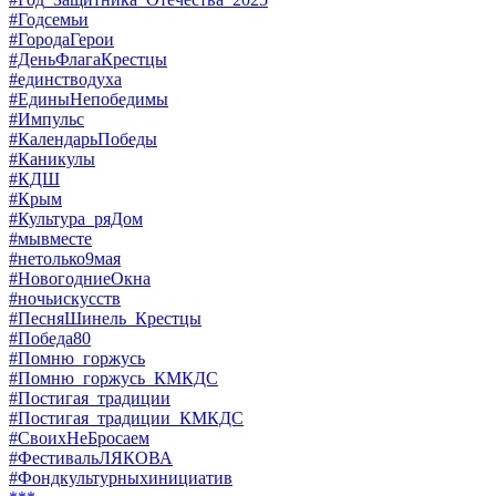
#Годсемьи
#ГородаГерои
#ДеньФлагаКрестцы
#единстводуха
#ЕдиныНепобедимы
#Импульс
#КалендарьПобеды
#Каникулы
#КДШ
#Крым
#Культура_ряДом
#мывместе
#нетолько9мая
#НовогодниеОкна
#ночьискусств
#ПесняШинель_Крестцы
#Победа80
#Помню_горжусь
#Помню_горжусь_КМКДС
#Постигая_традиции
#Постигая_традиции_КМКДС
#СвоихНеБросаем
#ФестивальЛЯКОВА
#Фондкультурныхинициатив