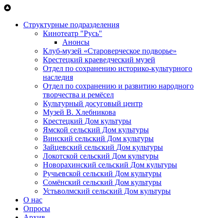
Перейти к основному содержанию
Структурные подразделения
Кинотеатр "Русь"
Анонсы
Клуб-музей «Староверческое подворье»
Крестецкий краеведческий музей
Отдел по сохранению историко-культурного
наследия
Отдел по сохранению и развитию народного
творчества и ремёсел
Культурный досуговый центр
Музей В. Хлебникова
Крестецкий Дом культуры
Ямской сельский Дом культуры
Винский сельский Дом культуры
Зайцевский сельский Дом культуры
Локотской сельский Дом культуры
Новорахинский сельский Дом культуры
Ручьевской сельский Дом культуры
Сомёнский сельский Дом культуры
Устьволмский сельский Дом культуры
О нас
Опросы
Архив