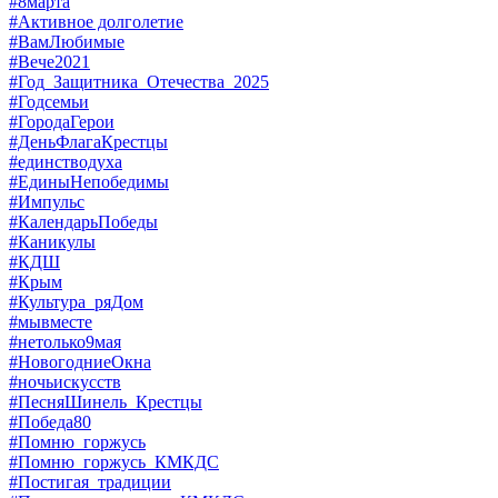
#8марта
#Активное долголетие
#ВамЛюбимые
#Вече2021
#Год_Защитника_Отечества_2025
#Годсемьи
#ГородаГерои
#ДеньФлагаКрестцы
#единстводуха
#ЕдиныНепобедимы
#Импульс
#КалендарьПобеды
#Каникулы
#КДШ
#Крым
#Культура_ряДом
#мывместе
#нетолько9мая
#НовогодниеОкна
#ночьискусств
#ПесняШинель_Крестцы
#Победа80
#Помню_горжусь
#Помню_горжусь_КМКДС
#Постигая_традиции