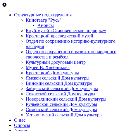
Перейти к основному содержанию
Структурные подразделения
Кинотеатр "Русь"
Анонсы
Клуб-музей «Староверческое подворье»
Крестецкий краеведческий музей
Отдел по сохранению историко-культурного
наследия
Отдел по сохранению и развитию народного
творчества и ремёсел
Культурный досуговый центр
Музей В. Хлебникова
Крестецкий Дом культуры
Ямской сельский Дом культуры
Винский сельский Дом культуры
Зайцевский сельский Дом культуры
Локотской сельский Дом культуры
Новорахинский сельский Дом культуры
Ручьевской сельский Дом культуры
Сомёнский сельский Дом культуры
Устьволмский сельский Дом культуры
О нас
Опросы
Архив