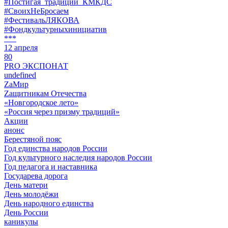
#Постигая_традиции_КМКДС
#СвоихНеБросаем
#ФестивальЛЯКОВА
#Фондкультурныхинициатив
***
12 апреля
80
PRO ЭКСПОНАТ
undefined
ZaМир
Zащитникам Отечества
«Новгородское лето»
«Россия через призму традиций»
Акции
анонс
Берестяной пояс
Год единства народов России
Год культурного наследия народов России
Год педагога и наставника
Государева дорога
День матери
День молодёжи
День народного единства
День России
каникулы