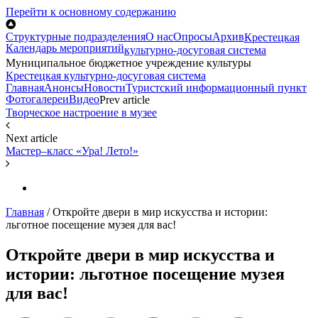
Перейти к основному содержанию
Структурные подразделения
О нас
Опросы
Архив
Крестецкая
Календарь мероприятий
культурно-досуговая система
Муниципальное бюджетное учреждение культуры
Крестецкая культурно-досуговая система
Главная
Анонсы
Новости
Туристский информационный пункт
Фотогалереи
Видео
Prev article
Творческое настроение в музее
Next article
Мастер–класс «Ура! Лето!»
Главная
/
Откройте двери в мир искусства и истории:
льготное посещение музея для вас!
Откройте двери в мир искусства и
истории: льготное посещение музея
для вас!