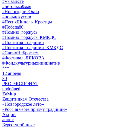
#мывместе
#нетолько9мая
#НовогодниеОкна
#ночьискусств
#ПесняШинель_Крестцы
#Победа80
#Помню_горжусь
#Помню_горжусь_КМКДС
#Постигая_традиции
#Постигая_традиции_КМКДС
#СвоихНеБросаем
#ФестивальЛЯКОВА
#Фондкультурныхинициатив
***
12 апреля
80
PRO ЭКСПОНАТ
undefined
ZaМир
Zащитникам Отечества
«Новгородское лето»
«Россия через призму традиций»
Акции
анонс
Берестяной пояс