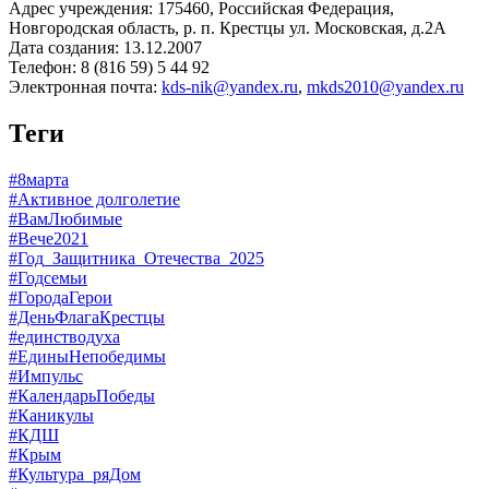
Адрес учреждения: 175460, Российская Федерация,
Новгородская область, р. п. Крестцы ул. Московская, д.2А
Дата создания: 13.12.2007
Телефон: 8 (816 59) 5 44 92
Электронная почта:
kds-nik@yandex.ru
,
mkds2010@yandex.ru
Теги
#8марта
#Активное долголетие
#ВамЛюбимые
#Вече2021
#Год_Защитника_Отечества_2025
#Годсемьи
#ГородаГерои
#ДеньФлагаКрестцы
#единстводуха
#ЕдиныНепобедимы
#Импульс
#КалендарьПобеды
#Каникулы
#КДШ
#Крым
#Культура_ряДом