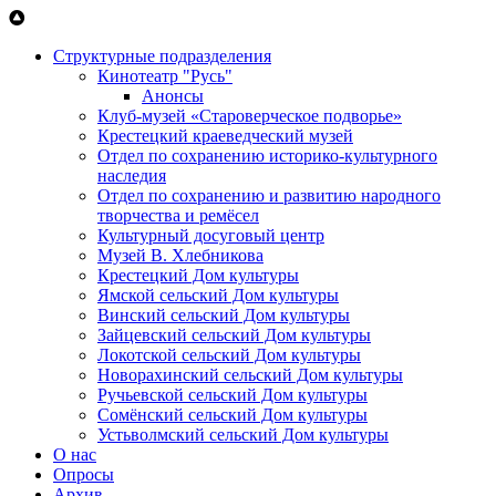
Перейти к основному содержанию
Структурные подразделения
Кинотеатр "Русь"
Анонсы
Клуб-музей «Староверческое подворье»
Крестецкий краеведческий музей
Отдел по сохранению историко-культурного
наследия
Отдел по сохранению и развитию народного
творчества и ремёсел
Культурный досуговый центр
Музей В. Хлебникова
Крестецкий Дом культуры
Ямской сельский Дом культуры
Винский сельский Дом культуры
Зайцевский сельский Дом культуры
Локотской сельский Дом культуры
Новорахинский сельский Дом культуры
Ручьевской сельский Дом культуры
Сомёнский сельский Дом культуры
Устьволмский сельский Дом культуры
О нас
Опросы
Архив