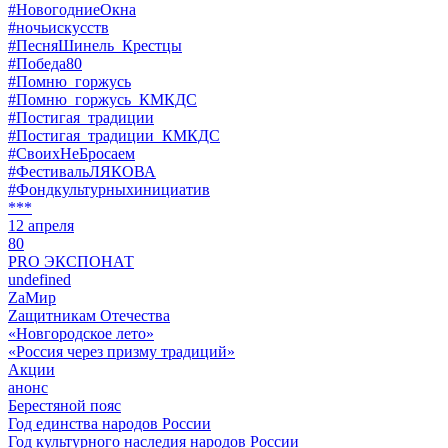
#НовогодниеОкна
#ночьискусств
#ПесняШинель_Крестцы
#Победа80
#Помню_горжусь
#Помню_горжусь_КМКДС
#Постигая_традиции
#Постигая_традиции_КМКДС
#СвоихНеБросаем
#ФестивальЛЯКОВА
#Фондкультурныхинициатив
***
12 апреля
80
PRO ЭКСПОНАТ
undefined
ZaМир
Zащитникам Отечества
«Новгородское лето»
«Россия через призму традиций»
Акции
анонс
Берестяной пояс
Год единства народов России
Год культурного наследия народов России