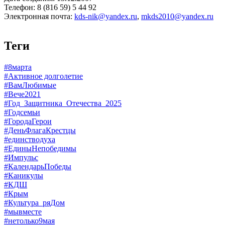
Телефон: 8 (816 59) 5 44 92
Электронная почта:
kds-nik@yandex.ru
,
mkds2010@yandex.ru
Теги
#8марта
#Активное долголетие
#ВамЛюбимые
#Вече2021
#Год_Защитника_Отечества_2025
#Годсемьи
#ГородаГерои
#ДеньФлагаКрестцы
#единстводуха
#ЕдиныНепобедимы
#Импульс
#КалендарьПобеды
#Каникулы
#КДШ
#Крым
#Культура_ряДом
#мывместе
#нетолько9мая