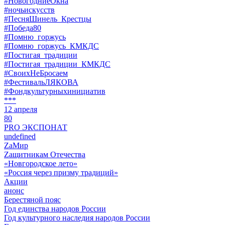
#НовогодниеОкна
#ночьискусств
#ПесняШинель_Крестцы
#Победа80
#Помню_горжусь
#Помню_горжусь_КМКДС
#Постигая_традиции
#Постигая_традиции_КМКДС
#СвоихНеБросаем
#ФестивальЛЯКОВА
#Фондкультурныхинициатив
***
12 апреля
80
PRO ЭКСПОНАТ
undefined
ZaМир
Zащитникам Отечества
«Новгородское лето»
«Россия через призму традиций»
Акции
анонс
Берестяной пояс
Год единства народов России
Год культурного наследия народов России