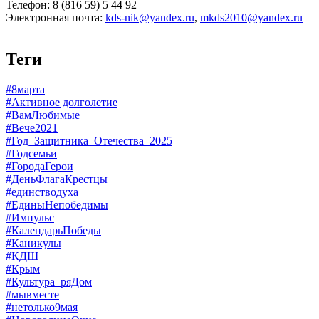
Телефон: 8 (816 59) 5 44 92
Электронная почта:
kds-nik@yandex.ru
,
mkds2010@yandex.ru
Теги
#8марта
#Активное долголетие
#ВамЛюбимые
#Вече2021
#Год_Защитника_Отечества_2025
#Годсемьи
#ГородаГерои
#ДеньФлагаКрестцы
#единстводуха
#ЕдиныНепобедимы
#Импульс
#КалендарьПобеды
#Каникулы
#КДШ
#Крым
#Культура_ряДом
#мывместе
#нетолько9мая