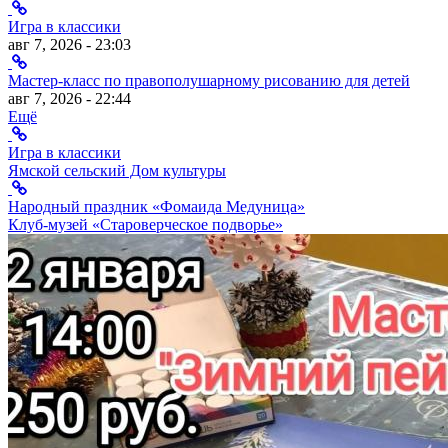
Игра в классики
авг 7, 2026 - 23:03
Мастер-класс по правополушарному рисованию для детей
авг 7, 2026 - 22:44
Ещё
Игра в классики
Ямской сельский Дом культуры
Народный праздник «Фомаида Медуница»
Клуб-музей «Староверческое подворье»