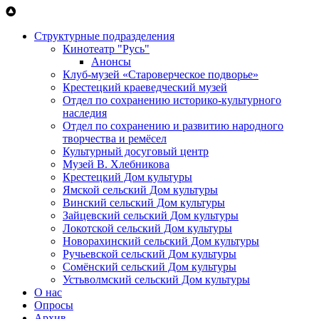
Перейти к основному содержанию
Структурные подразделения
Кинотеатр "Русь"
Анонсы
Клуб-музей «Староверческое подворье»
Крестецкий краеведческий музей
Отдел по сохранению историко-культурного
наследия
Отдел по сохранению и развитию народного
творчества и ремёсел
Культурный досуговый центр
Музей В. Хлебникова
Крестецкий Дом культуры
Ямской сельский Дом культуры
Винский сельский Дом культуры
Зайцевский сельский Дом культуры
Локотской сельский Дом культуры
Новорахинский сельский Дом культуры
Ручьевской сельский Дом культуры
Сомёнский сельский Дом культуры
Устьволмский сельский Дом культуры
О нас
Опросы
Архив