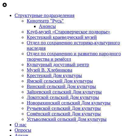
Перейти к основному содержанию
Структурные подразделения
Кинотеатр "Русь"
Анонсы
Клуб-музей «Староверческое подворье»
Крестецкий краеведческий музей
Отдел по сохранению историко-культурного
наследия
Отдел по сохранению и развитию народного
творчества и ремёсел
Культурный досуговый центр
Музей В. Хлебникова
Крестецкий Дом культуры
Ямской сельский Дом культуры
Винский сельский Дом культуры
Зайцевский сельский Дом культуры
Локотской сельский Дом культуры
Новорахинский сельский Дом культуры
Ручьевской сельский Дом культуры
Сомёнский сельский Дом культуры
Устьволмский сельский Дом культуры
О нас
Опросы
Архив