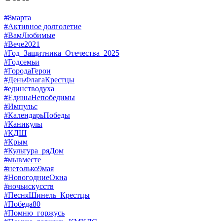
#8марта
#Активное долголетие
#ВамЛюбимые
#Вече2021
#Год_Защитника_Отечества_2025
#Годсемьи
#ГородаГерои
#ДеньФлагаКрестцы
#единстводуха
#ЕдиныНепобедимы
#Импульс
#КалендарьПобеды
#Каникулы
#КДШ
#Крым
#Культура_ряДом
#мывместе
#нетолько9мая
#НовогодниеОкна
#ночьискусств
#ПесняШинель_Крестцы
#Победа80
#Помню_горжусь