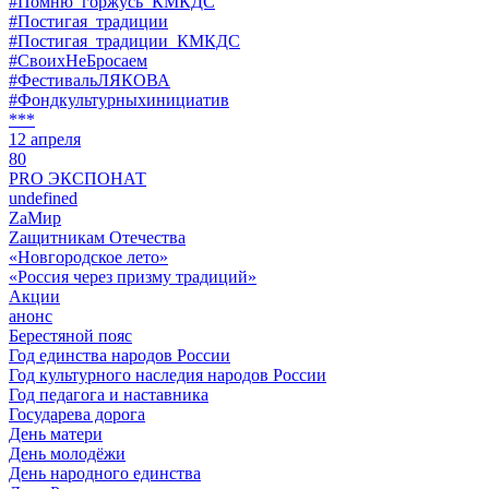
#Помню_горжусь_КМКДС
#Постигая_традиции
#Постигая_традиции_КМКДС
#СвоихНеБросаем
#ФестивальЛЯКОВА
#Фондкультурныхинициатив
***
12 апреля
80
PRO ЭКСПОНАТ
undefined
ZaМир
Zащитникам Отечества
«Новгородское лето»
«Россия через призму традиций»
Акции
анонс
Берестяной пояс
Год единства народов России
Год культурного наследия народов России
Год педагога и наставника
Государева дорога
День матери
День молодёжи
День народного единства