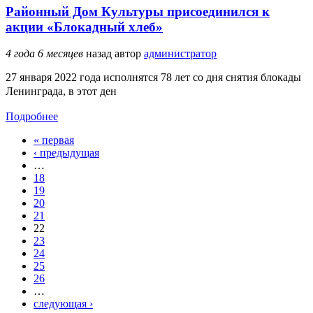
Районный Дом Культуры присоединился к
акции «Блокадный хлеб»
4 года 6 месяцев
назад
автор
администратор
27 января 2022 года исполнятся 78 лет со дня снятия блокады
Ленинграда, в этот ден
Подробнее
« первая
Страницы
‹ предыдущая
…
18
19
20
21
22
23
24
25
26
…
следующая ›