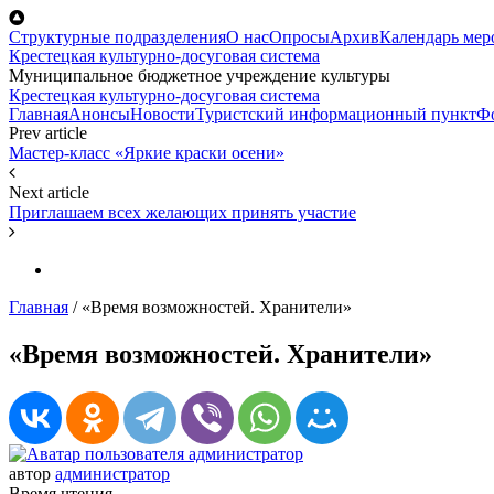
Перейти к основному содержанию
Структурные подразделения
О нас
Опросы
Архив
Календарь мер
Крестецкая культурно-досуговая система
Муниципальное бюджетное учреждение культуры
Крестецкая культурно-досуговая система
Главная
Анонсы
Новости
Туристский информационный пункт
Ф
Prev article
Мастер-класс «Яркие краски осени»
Next article
Приглашаем всех желающих принять участие
Главная
/
«Время возможностей. Хранители»
«Время возможностей. Хранители»
автор
администратор
Время чтения