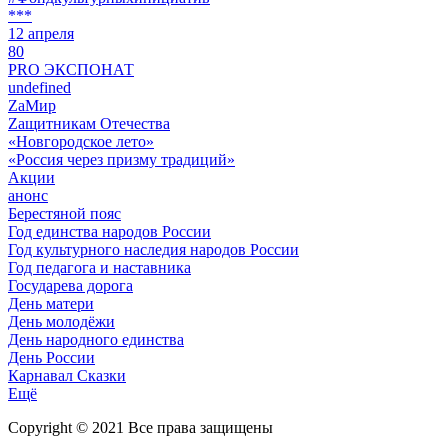
***
12 апреля
80
PRO ЭКСПОНАТ
undefined
ZaМир
Zащитникам Отечества
«Новгородское лето»
«Россия через призму традиций»
Акции
анонс
Берестяной пояс
Год единства народов России
Год культурного наследия народов России
Год педагога и наставника
Государева дорога
День матери
День молодёжи
День народного единства
День России
Карнавал Сказки
Ещё
Copyright © 2021 Все права защищены