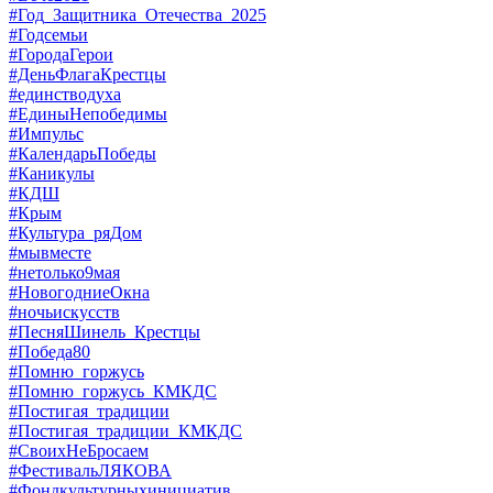
#Год_Защитника_Отечества_2025
#Годсемьи
#ГородаГерои
#ДеньФлагаКрестцы
#единстводуха
#ЕдиныНепобедимы
#Импульс
#КалендарьПобеды
#Каникулы
#КДШ
#Крым
#Культура_ряДом
#мывместе
#нетолько9мая
#НовогодниеОкна
#ночьискусств
#ПесняШинель_Крестцы
#Победа80
#Помню_горжусь
#Помню_горжусь_КМКДС
#Постигая_традиции
#Постигая_традиции_КМКДС
#СвоихНеБросаем
#ФестивальЛЯКОВА
#Фондкультурныхинициатив