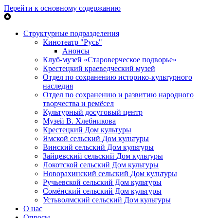
Перейти к основному содержанию
Структурные подразделения
Кинотеатр "Русь"
Анонсы
Клуб-музей «Староверческое подворье»
Крестецкий краеведческий музей
Отдел по сохранению историко-культурного
наследия
Отдел по сохранению и развитию народного
творчества и ремёсел
Культурный досуговый центр
Музей В. Хлебникова
Крестецкий Дом культуры
Ямской сельский Дом культуры
Винский сельский Дом культуры
Зайцевский сельский Дом культуры
Локотской сельский Дом культуры
Новорахинский сельский Дом культуры
Ручьевской сельский Дом культуры
Сомёнский сельский Дом культуры
Устьволмский сельский Дом культуры
О нас
Опросы